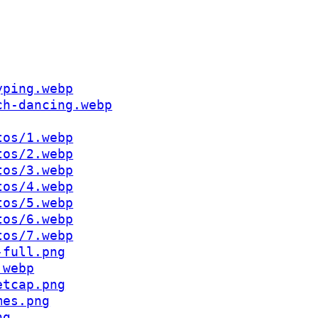
yping.webp
ch-dancing.webp
tos/1.webp
tos/2.webp
tos/3.webp
tos/4.webp
tos/5.webp
tos/6.webp
tos/7.webp
-full.png
.webp
etcap.png
mes.png
ng