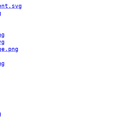
ent.svg
g
ng
vg
ge.png
pg
g