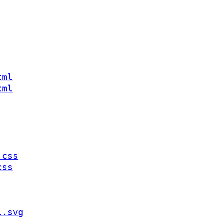
tml
tml
.css
css
l.svg