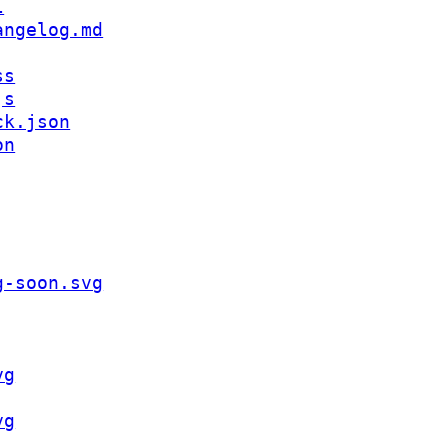
l
angelog.md
ss
js
ck.json
on
g-soon.svg
vg
vg