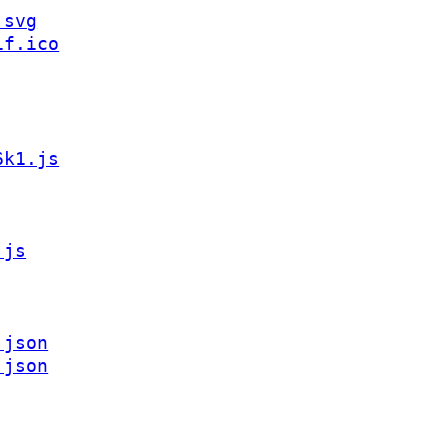
.svg
if.ico
6k1.js
.js
.json
.json