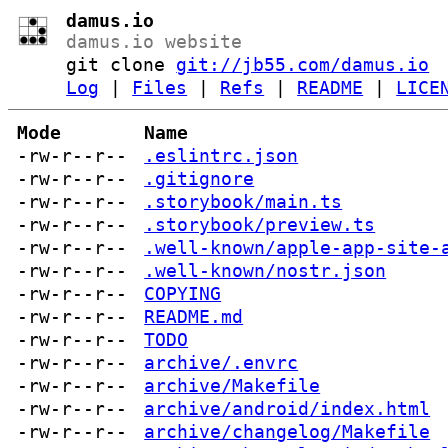
damus.io
damus.io website
git clone
git://jb55.com/damus.io
Log
|
Files
|
Refs
|
README
|
LICE
Mode
Name
-rw-r--r--
.eslintrc.json
-rw-r--r--
.gitignore
-rw-r--r--
.storybook/main.ts
-rw-r--r--
.storybook/preview.ts
-rw-r--r--
.well-known/apple-app-site-
-rw-r--r--
.well-known/nostr.json
-rw-r--r--
COPYING
-rw-r--r--
README.md
-rw-r--r--
TODO
-rw-r--r--
archive/.envrc
-rw-r--r--
archive/Makefile
-rw-r--r--
archive/android/index.html
-rw-r--r--
archive/changelog/Makefile