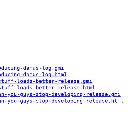
oducing-damus-log.gmi
oducing-damus-log.html
stuff-loads-better-release.gmi
stuff-loads-better-release.html
an-you-guys-stop-developing-release.gmi
an-you-guys-stop-developing-release.html