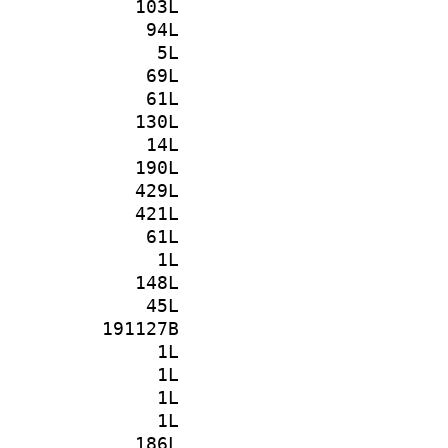
103L
94L
5L
69L
61L
130L
14L
190L
429L
421L
61L
1L
148L
45L
191127B
1L
1L
1L
1L
186L