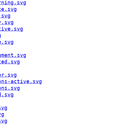
rning.svg
te.svg
.svg
y.svg
tive.svg
g
e.svg
gment.svg
ted.svg
er.svg
ons-active.svg
ons.svg
d.svg
svg
vg
svg