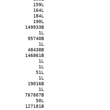
159L
164L
184L
190L
149933B
1L
95740B
1L
48438B
146861B
1L
1L
51L
1L
19016B
1L
767807B
50L
127181B