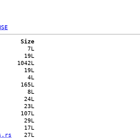
NSE
Size
7L
19L
1042L
19L
4L
165L
8L
24L
23L
107L
29L
17L
s.rs
27L