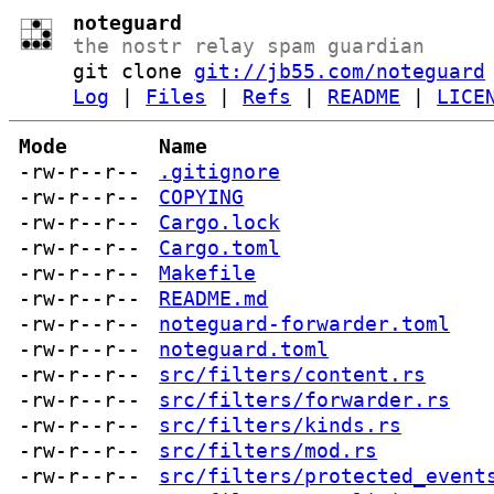
noteguard
the nostr relay spam guardian
git clone
git://jb55.com/noteguard
Log
|
Files
|
Refs
|
README
|
LICE
Mode
Name
-rw-r--r--
.gitignore
-rw-r--r--
COPYING
-rw-r--r--
Cargo.lock
-rw-r--r--
Cargo.toml
-rw-r--r--
Makefile
-rw-r--r--
README.md
-rw-r--r--
noteguard-forwarder.toml
-rw-r--r--
noteguard.toml
-rw-r--r--
src/filters/content.rs
-rw-r--r--
src/filters/forwarder.rs
-rw-r--r--
src/filters/kinds.rs
-rw-r--r--
src/filters/mod.rs
-rw-r--r--
src/filters/protected_event