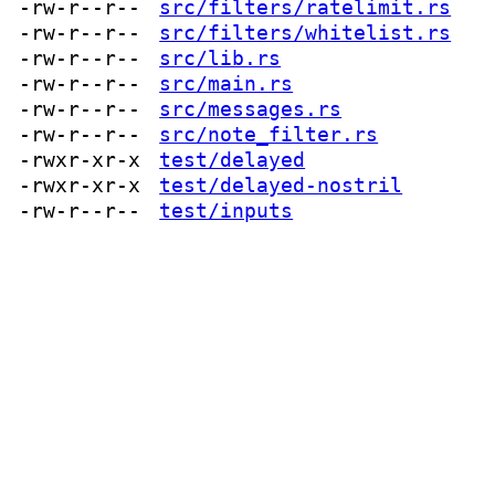
-rw-r--r--
src/filters/ratelimit.rs
-rw-r--r--
src/filters/whitelist.rs
-rw-r--r--
src/lib.rs
-rw-r--r--
src/main.rs
-rw-r--r--
src/messages.rs
-rw-r--r--
src/note_filter.rs
-rwxr-xr-x
test/delayed
-rwxr-xr-x
test/delayed-nostril
-rw-r--r--
test/inputs