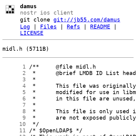
damus
nostr ios client
git clone
git://jb55.com/damus
Log
|
Files
|
Refs
|
README
|
LICENSE
midl.h (5711B)
      1
      2
      3
      4
      5
      6
      7
      8
      9
     10
     11