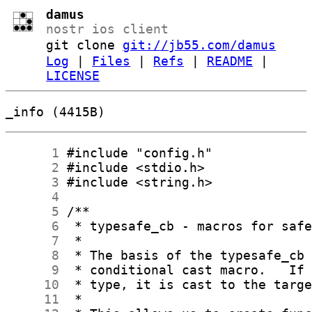
damus
nostr ios client
git clone
git://jb55.com/damus
Log
|
Files
|
Refs
|
README
|
LICENSE
_info (4415B)
      1
      2
      3
      4
      5
      6
      7
      8
      9
     10
     11