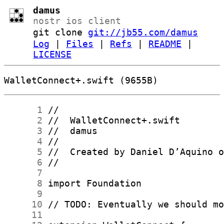
damus
nostr ios client
git clone
git://jb55.com/damus
Log
|
Files
|
Refs
|
README
|
LICENSE
WalletConnect+.swift (9655B)
      1
      2
      3
      4
      5
      6
      7
      8
      9
     10
     11