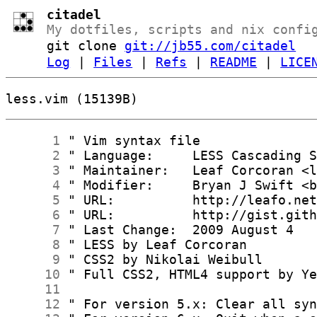
citadel
My dotfiles, scripts and nix confi
git clone
git://jb55.com/citadel
Log
|
Files
|
Refs
|
README
|
LICE
less.vim (15139B)
      1
      2
      3
      4
      5
      6
      7
      8
      9
     10
     11
     12